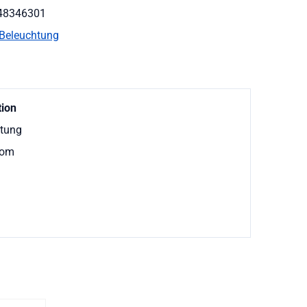
48346301
Beleuchtung
tion
stung
rom