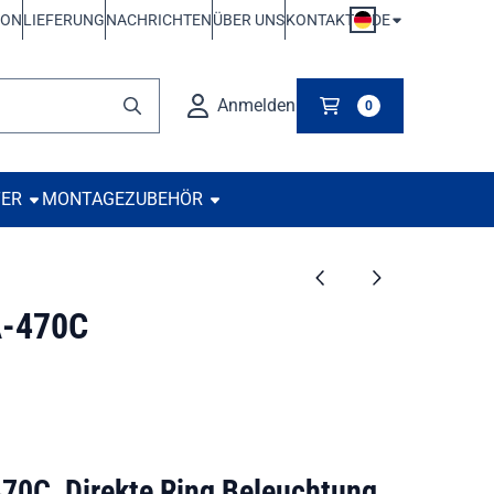
DE
ION
LIEFERUNG
NACHRICHTEN
ÜBER UNS
KONTAKT
Anmelden
0
TER
MONTAGE
ZUBEHÖR
-470C
0C, Direkte Ring Beleuchtung