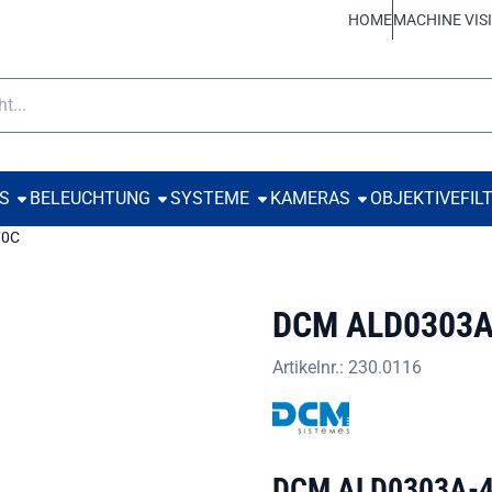
 Cookies zulassen.
HOME
MACHINE VIS
e
TS
BELEUCHTUNG
SYSTEME
KAMERAS
OBJEKTIVE
FIL
70C
DCM ALD0303A
Artikelnr.:
230.0116
DCM ALD0303A-47