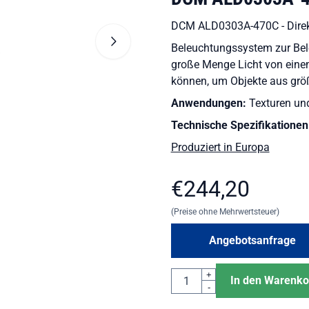
DCM ALD0303A-470C - Direk
Beleuchtungssystem zur Bele
große Menge Licht von eine
können, um Objekte aus größ
Anwendungen:
Texturen un
Technische Spezifikationen
Produziert in Europa
€
244,20
(Preise ohne Mehrwertsteuer)
Angebotsanfrage
Anzahl
+
In den Warenko
-