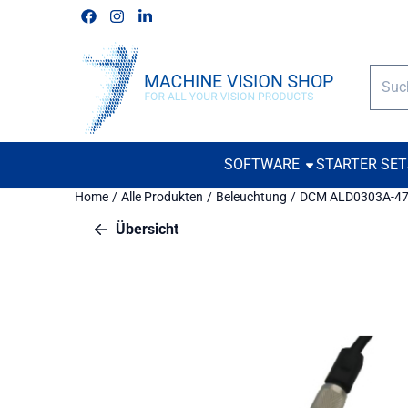
Cookie-Einstellungen verfügbar. Einstellungen wählen oder alle
Folgen Sie uns auf Facebook
Folgen Sie uns auf Instagram
Folgen Sie uns auf Linkedin
Such
SOFTWARE
STARTER SE
Home
/
Alle Produkten
/
Beleuchtung
/
DCM ALD0303A-4
Übersicht