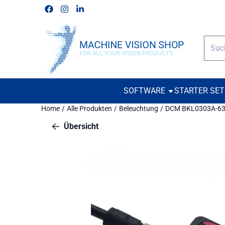
Cookie-Einstellungen verfügbar. Einstellungen wählen oder alle
Folgen Sie uns auf Facebook
Folgen Sie uns auf Instagram
Folgen Sie uns auf Linkedin
Such
SOFTWARE
STARTER SE
Home
/
Alle Produkten
/
Beleuchtung
/
DCM BKL0303A-63
Übersicht