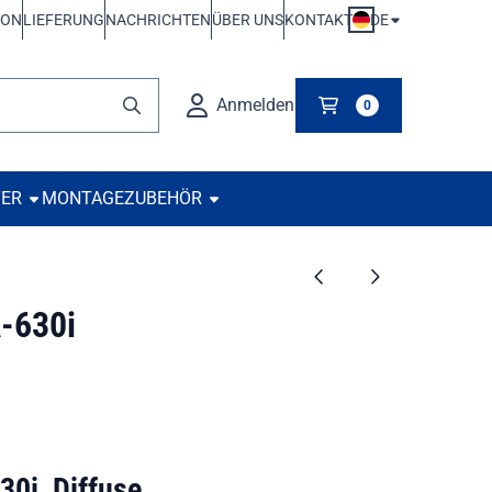
DE
ION
LIEFERUNG
NACHRICHTEN
ÜBER UNS
KONTAKT
Anmelden
0
TER
MONTAGE
ZUBEHÖR
-630i
0i, Diffuse