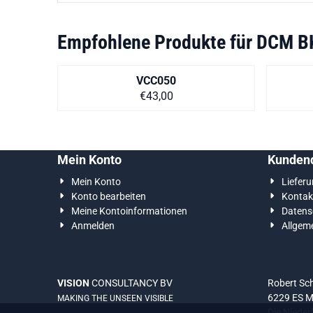
Empfohlene Produkte für
DCM B
VCC050
Preis auf Anfrage
€43,00
Mein Konto
Kundend
Mein Konto
Liefer
Konto bearbeiten
Kontak
Meine Kontoinformationen
Datens
Anmelden
Allgem
VISION
CONSULTANCY BV
Robert S
6229 ES M
MAKING THE UNSEEN VISIBLE
Die Nieder