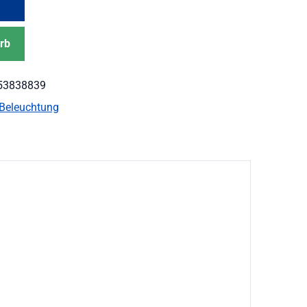
rb
53838839
Beleuchtung