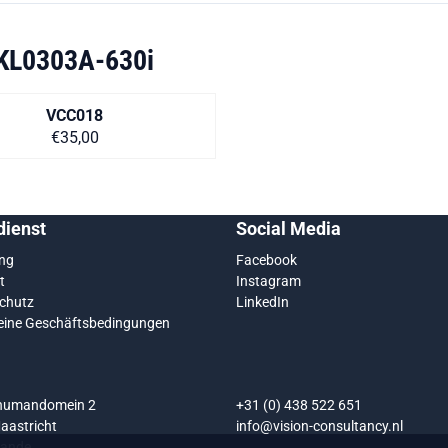
KL0303A-630i
VCC018
Preis auf Anfrage
€35,00
ienst
Social Media
ung
Facebook
t
Instagram
chutz
LinkedIn
eine Geschäftsbedingungen
chumandomein 2
+31 (0) 438 522 651
aastricht
info@vision-consultancy.nl
lande