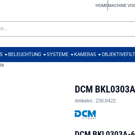
 Cookies zulassen.
HOME
MACHINE VIS
e
TS
BELEUCHTUNG
SYSTEME
KAMERAS
OBJEKTIVE
FIL
0i
DCM BKL0303A
Artikelnr.:
230.0422
DCM BKL0303A-63