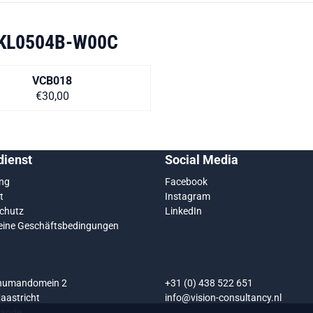
KL0504B-W00C
VCB018
Preis auf Anfrage
€30,00
ienst
Social Media
ung
Facebook
t
Instagram
chutz
LinkedIn
eine Geschäftsbedingungen
chumandomein 2
+31 (0) 438 522 651
aastricht
info@vision-consultancy.nl
lande