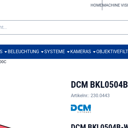
 Cookies zulassen.
HOME
MACHINE VIS
e
TS
BELEUCHTUNG
SYSTEME
KAMERAS
OBJEKTIVE
FIL
00C
DCM BKL0504
Artikelnr.:
230.0443
DCM BKL0504B-W0