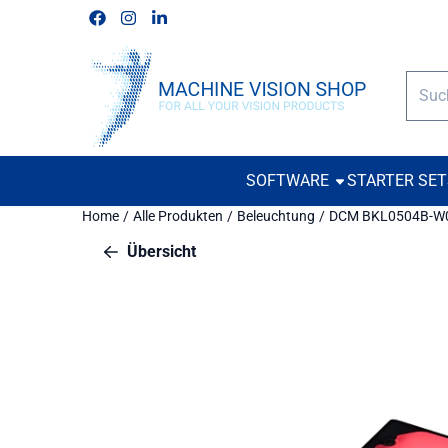
Cookie-Einstellungen verfügbar. Einstellungen wählen oder alle
Folgen Sie uns auf Facebook
Folgen Sie uns auf Instagram
Folgen Sie uns auf Linkedin
Such
SOFTWARE
STARTER SE
Home
/
Alle Produkten
/
Beleuchtung
/
DCM BKL0504B-W
Übersicht