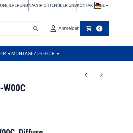
DE
ION
LIEFERUNG
NACHRICHTEN
ÜBER UNS
KONTAKT
Anmelden
0
TER
MONTAGE
ZUBEHÖR
B-W00C
0C, Diffuse