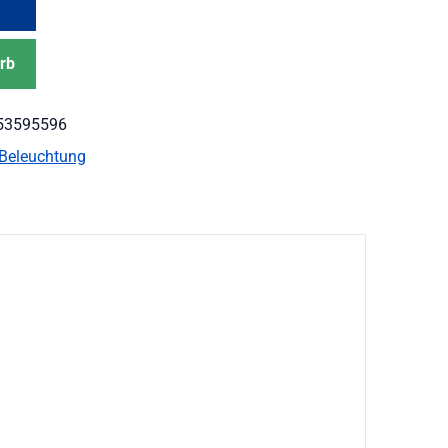
rb
53595596
Beleuchtung