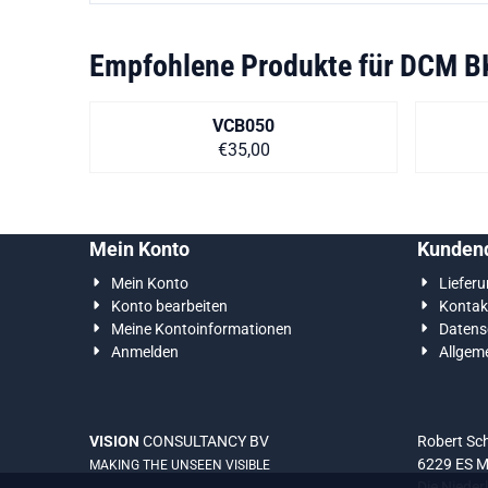
Empfohlene Produkte für
DCM B
VCB050
Preis auf Anfrage
€35,00
Mein Konto
Kundend
Mein Konto
Liefer
Konto bearbeiten
Kontak
Meine Kontoinformationen
Datens
Anmelden
Allgem
VISION
CONSULTANCY BV
Robert S
6229 ES M
MAKING THE UNSEEN VISIBLE
Die Nieder