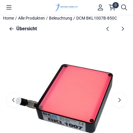
Cookie-Einstellungen verfügbar. Einstellungen wählen oder alle
0
Home
/
Alle Produkten
/
Beleuchtung
/
DCM BKL1007B-850C
Übersicht