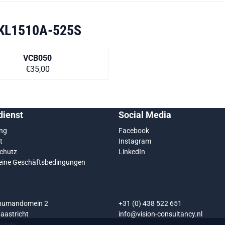
KL1510A-525S
VCB050
Preis auf Anfrage
€35,00
ienst
Social Media
ung
Facebook
t
Instagram
chutz
LinkedIn
eine Geschäftsbedingungen
chumandomein 2
+31 (0) 438 522 651
aastricht
info@vision-consultancy.nl
lande