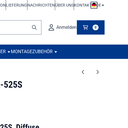
DE
ION
LIEFERUNG
NACHRICHTEN
ÜBER UNS
KONTAKT
Anmelden
0
TER
MONTAGE
ZUBEHÖR
-525S
5S, Diffuse