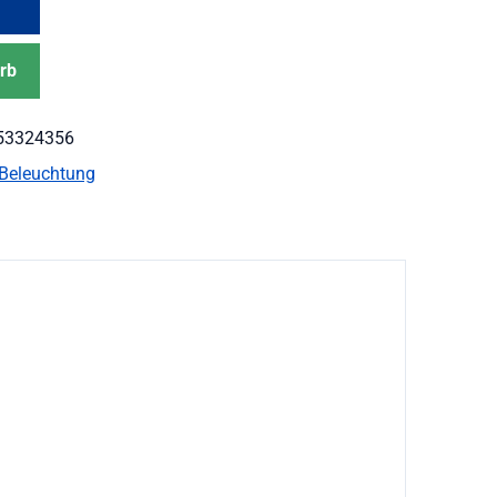
rb
53324356
Beleuchtung