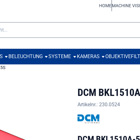
 Cookies zulassen.
HOME
MACHINE VIS
e
TS
BELEUCHTUNG
SYSTEME
KAMERAS
OBJEKTIVE
FIL
25S
DCM BKL1510A
Artikelnr.:
230.0524
DCM BKL1510A-52