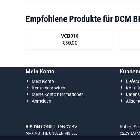
Empfohlene Produkte für
DCM B
VCB018
Preis auf Anfrage
€30,00
Mein Konto
Kundend
Mein Konto
Liefer
Konto bearbeiten
Kontak
Meine Kontoinformationen
Datens
Anmelden
Allgem
VISION
CONSULTANCY BV
Robert S
6229 ES M
MAKING THE UNSEEN VISIBLE
Die Nieder