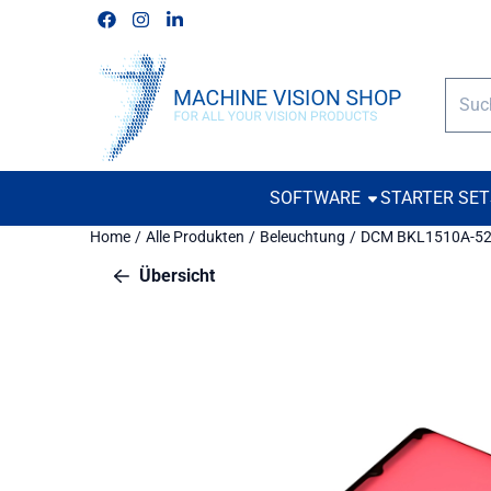
Cookie-Einstellungen verfügbar. Einstellungen wählen oder alle
Folgen Sie uns auf Facebook
Folgen Sie uns auf Instagram
Folgen Sie uns auf Linkedin
Such
SOFTWARE
STARTER SE
Home
/
Alle Produkten
/
Beleuchtung
/
DCM BKL1510A-5
Übersicht