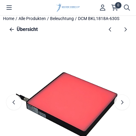
Cookie-Einstellungen verfügbar. Einstellungen wählen oder alle
0
Home
/
Alle Produkten
/
Beleuchtung
/
DCM BKL1818A-630S
Übersicht