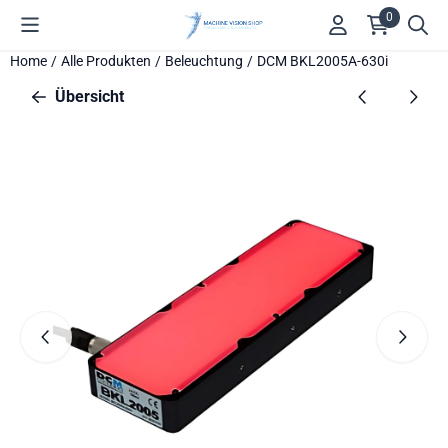
Cookie-Einstellungen verfügbar. Einstellungen wählen oder alle
0
Home
/
Alle Produkten
/
Beleuchtung
/
DCM BKL2005A-630i
Übersicht