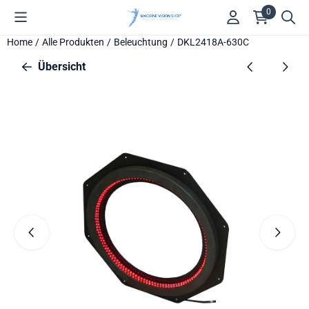
Cookie-Einstellungen verfügbar. Einstellungen wählen oder alle
0
Home
/
Alle Produkten
/
Beleuchtung
/
DKL2418A-630C
Übersicht