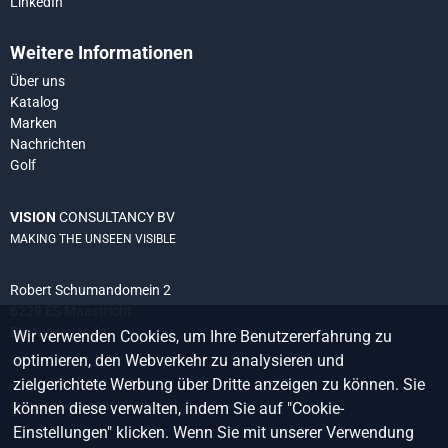
LinkedIn
Weitere Informationen
Über uns
Katalog
Marken
Nachrichten
Golf
VISION
CONSULTANCY BV
MAKING THE UNSEEN VISIBLE
Robert Schumandomein 2
6229 ES Maastricht
Die Niederlande
Wir verwenden Cookies, um Ihre Benutzererfahrung zu
optimieren, den Webverkehr zu analysieren und
zielgerichtete Werbung über Dritte anzeigen zu können. Sie
+31 (0) 438 522 651
info@vision-consultancy.nl
können diese verwalten, indem Sie auf "Cookie-
Einstellungen" klicken. Wenn Sie mit unserer Verwendung