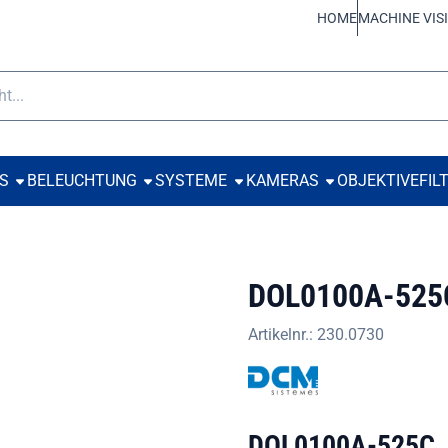
 Cookies zulassen.
HOME
MACHINE VIS
e
TS
BELEUCHTUNG
SYSTEME
KAMERAS
OBJEKTIVE
FIL
DOL0100A-525
Artikelnr.:
230.0730
DOL0100A-525C, 