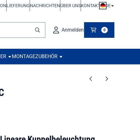
DE
ION
LIEFERUNG
NACHRICHTEN
ÜBER UNS
KONTAKT
Anmelden
0
TER
MONTAGE
ZUBEHÖR
C
Lineare Kuppelbeleuchtung