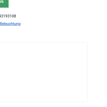
rb
43193108
Beleuchtung