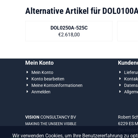
Alternative Artikel für
DOL0100A
DOL0250A-525C
Preis auf Anfrage
€2.618,00
Mein Konto
Kundend
Mein Konto
Liefer
Konto bearbeiten
Kontak
Meine Kontoinformationen
Datens
Anmelden
Allgem
VISION
CONSULTANCY BV
Robert S
6229 ES M
MAKING THE UNSEEN VISIBLE
Die Nieder
Wir verwenden Cookies, um Ihre Benutzererfahrung zu opti