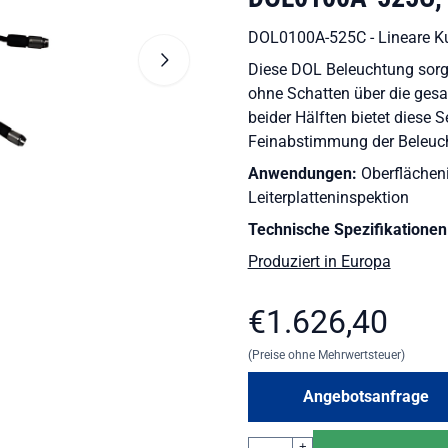
DOL0100A-525C - Lineare K
Diese DOL Beleuchtung sorg
ohne Schatten über die ges
beider Hälften bietet diese 
Feinabstimmung der Beleuc
Anwendungen:
Oberflächeni
Leiterplatteninspektion
Technische Spezifikationen
Produziert in Europa
€
1.626,40
(Preise ohne Mehrwertsteuer)
Angebotsanfrage
Anzahl
+