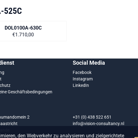
-525C
DOL0100A-630C
Preis auf Anfrage
€1.710,00
ienst
Social Media
ung
Facebook
t
Instagram
chutz
LinkedIn
eine Geschäftsbedingungen
chumandomein 2
+31 (0) 438 522 651
aastricht
info@vision-consultancy.nl
lande
mieren, den Webverkehr zu analysieren und zielgerichtete