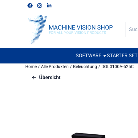
Cookie-Einstellungen verfügbar. Einstellungen wählen oder alle
Folgen Sie uns auf Facebook
Folgen Sie uns auf Instagram
Folgen Sie uns auf Linkedin
Such
SOFTWARE
STARTER SE
Home
/
Alle Produkten
/
Beleuchtung
/
DOL0100A-525C
Übersicht