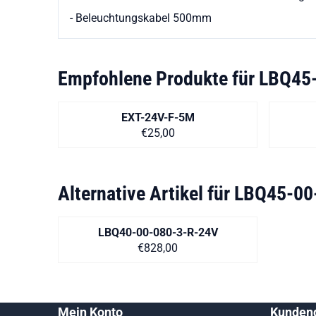
- Beleuchtungskabel 500mm
Empfohlene Produkte für
LBQ45-
EXT-24V-F-5M
Preis auf Anfrage
€25,00
Alternative Artikel für
LBQ45-00
LBQ40-00-080-3-R-24V
Preis: 828,00
€828,00
Mein Konto
Kundend