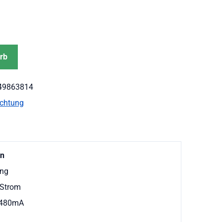
rb
49863814
chtung
on
ung
Strom
 480mA