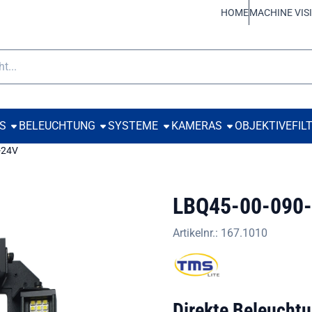
 Cookies zulassen.
HOME
MACHINE VIS
e
TS
BELEUCHTUNG
SYSTEME
KAMERAS
OBJEKTIVE
FIL
-24V
LBQ45-00-090-
Artikelnr.:
167.1010
Direkte Beleucht