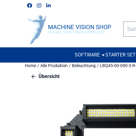
Cookie-Einstellungen verfügbar. Einstellungen wählen oder alle
Folgen Sie uns auf Facebook
Folgen Sie uns auf Instagram
Folgen Sie uns auf Linkedin
Such
SOFTWARE
STARTER SE
Home
/
Alle Produkten
/
Beleuchtung
/
LBQ45-00-090-3-R
Übersicht