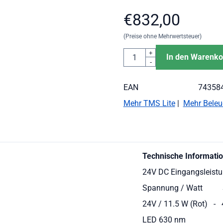
€
832,00
(Preise ohne Mehrwertsteuer)
Anzahl
+
In den Warenko
-
EAN
74358
Mehr TMS Lite
|
Mehr Beleu
Technische Informati
24V DC Eingangsleist
Spannung / Watt 
24V / 11.5 W (Rot) -
​LED 630 nm