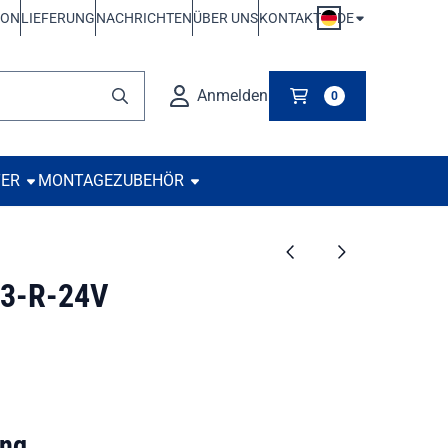
DE
ION
LIEFERUNG
NACHRICHTEN
ÜBER UNS
KONTAKT
Anmelden
0
TER
MONTAGE
ZUBEHÖR
3-R-24V
ung