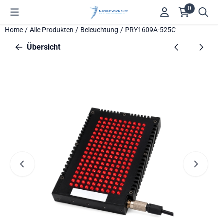
Cookie-Einstellungen verfügbar. Einstellungen wählen oder alle
0
Home
/
Alle Produkten
/
Beleuchtung
/
PRY1609A-525C
Übersicht