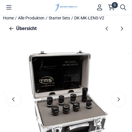
Cookie-Einstellungen verfügbar. Einstellungen wählen oder alle
0
Home
/
Alle Produkten
/
Starter Sets
/
DK-MK-LENS-V2
Übersicht