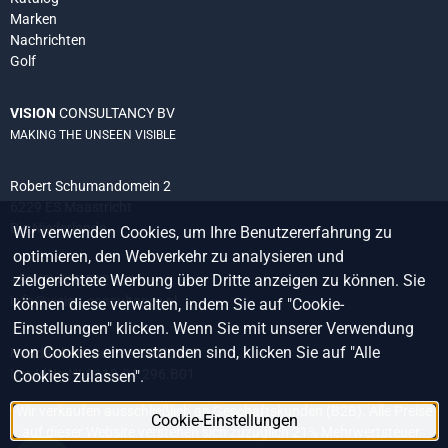
Marken
Nachrichten
Golf
VISION
CONSULTANCY BV
MAKING THE UNSEEN VISIBLE
Robert Schumandomein 2
6229 ES Maastricht
Die Niederlande
Wir verwenden Cookies, um Ihre Benutzererfahrung zu
optimieren, den Webverkehr zu analysieren und
zielgerichtete Werbung über Dritte anzeigen zu können. Sie
+31 (0) 438 522 651
info@vision-consultancy.nl
können diese verwalten, indem Sie auf "Cookie-
Einstellungen" klicken. Wenn Sie mit unserer Verwendung
von Cookies einverstanden sind, klicken Sie auf "Alle
Handelskammer Nr. 14076927
Ust.IdNr. NL8118.84.296.B01
Cookies zulassen".
Wir verkaufen ausschließlich an Geschäftskunden (B2B). Alle Preise
Cookie-Einstellungen
auf dieser Website verstehen sich zuzüglich 21% Mehrwertsteuer.