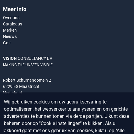
Meer info
Over ons
Catalogus
Merken
Nieuws
Golf
VISION
CONSULTANCY BV
MAKING THE UNSEEN VISIBLE
Robert Schumandomein 2
6229 ES Maastricht
Nederland
Wij gebruiken cookies om uw gebruikservaring te
+31 (0) 438 522 651
optimaliseren, het webverkeer te analyseren en om gerichte
info@vision-consultancy.nl
advertenties te kunnen tonen via derde partijen. U kunt deze
beheren door op "Cookie instellingen" te klikken. Als u
Kvk 14076927
akkoord gaat met ons gebruik van cookies, klikt u op "Alle