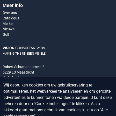
Meer info
Over ons
Catalogus
Merken
Nieuws
Golf
VISION
CONSULTANCY BV
MAKING THE UNSEEN VISIBLE
Robert Schumandomein 2
6229 ES Maastricht
Nederland
Wij gebruiken cookies om uw gebruikservaring te
optimaliseren, het webverkeer te analyseren en om gerichte
+31 (0) 438 522 651
info@vision-consultancy.nl
advertenties te kunnen tonen via derde partijen. U kunt deze
beheren door op "Cookie instellingen" te klikken. Als u
akkoord gaat met ons gebruik van cookies, klikt u op "Alle
Kvk 14076927
BTW NL8118.84.296.B01