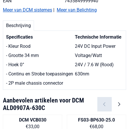
EAN
7435849999940
Meer van DCM sistemes
|
Meer van Belichting
Beschrijving
Specificaties
Technische Informatie
- Kleur Rood
24V DC Input Power
- Grootte 34 mm
Voltage/Watt
- Hoek 0°
24V / 7.6 W (Rood)
- Continu en Strobe toepassingen
630nm
- 2P male chassis connector
Aanbevolen artikelen voor
DCM
ALD0907A-630C
DCM VCB030
FS03-BP630-25.0
Prijs op aanvraag
Prijs op aanvra
€33,00
€68,00