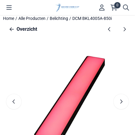
Cookievoorkeuren zijn beschikbaar. Kies instellingen of sta alle 
0
Home
/
Alle Producten
/
Belichting
/
DCM BKL4005A-850i
Overzicht