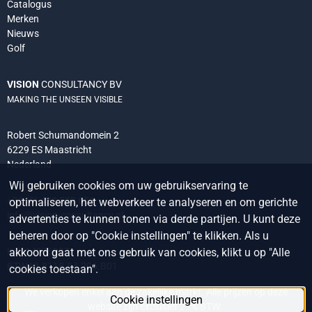
Catalogus
Merken
Nieuws
Golf
VISION
CONSULTANCY BV
MAKING THE UNSEEN VISIBLE
Robert Schumandomein 2
6229 ES Maastricht
Nederland
Wij gebruiken cookies om uw gebruikservaring te
+31 (0) 438 522 651
optimaliseren, het webverkeer te analyseren en om gerichte
info@vision-consultancy.nl
advertenties te kunnen tonen via derde partijen. U kunt deze
beheren door op "Cookie instellingen" te klikken. Als u
akkoord gaat met ons gebruik van cookies, klikt u op "Alle
Kvk 14076927
BTW NL8118.84.296.B01
cookies toestaan".
We verkopen enkel aan de zakelijke markt. Alle prijzen op deze
Cookie instellingen
website zijn exclusief 21% BTW.