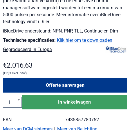
(deze wordt apart verkocht) en de iBlueDrive control
manager software ingesteld worden tot een maximum van
5000 pulsen per seconde. Meer informatie over iBlueDrive
technology vindt u hier.
iBlueDrive ondersteund: NPN, PNP, TLL, Continue en Dim
Technische specificaties:
Klik hier om te downloaden
Geproduceerd in Europa
€
2.016,63
(Prijs excl. btw)
Offerte aanvragen
Aantal
+
In winkelwagen
-
EAN
7435857780752
Meer van DCM sistemes
|
Meer van Belichting