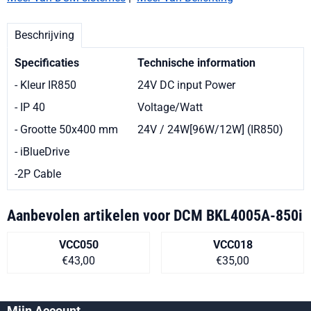
Beschrijving
Specificaties
Technische information
- Kleur IR850
24V DC input Power
- IP 40
Voltage/Watt
- Grootte 50x400 mm
24V / 24W[96W/12W] (IR850)
- iBlueDrive
-2P Cable
Aanbevolen artikelen voor
DCM BKL4005A-850i
VCC050
VCC018
Prijs op aanvraag
Prijs op aanvra
€43,00
€35,00
Mijn Account