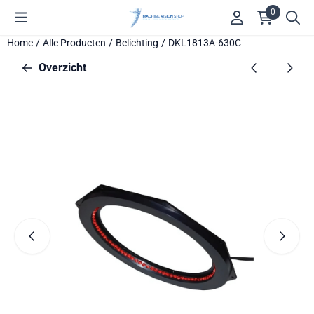
Cookievoorkeuren zijn beschikbaar. Kies instellingen of sta alle 
0
Home
/
Alle Producten
/
Belichting
/
DKL1813A-630C
Overzicht