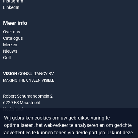
Instagram
LinkedIn
Meer info
Over ons
Catalogus
Merken
Nieuws
Golf
VISION
CONSULTANCY BV
MAKING THE UNSEEN VISIBLE
Robert Schumandomein 2
6229 ES Maastricht
Nederland
Wij gebruiken cookies om uw gebruikservaring te
optimaliseren, het webverkeer te analyseren en om gerichte
+31 (0) 438 522 651
info@vision-consultancy.nl
advertenties te kunnen tonen via derde partijen. U kunt deze