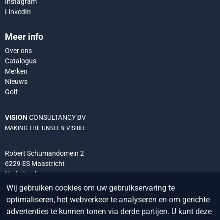
Instagram
LinkedIn
Meer info
Over ons
Catalogus
Merken
Nieuws
Golf
VISION
CONSULTANCY BV
MAKING THE UNSEEN VISIBLE
Robert Schumandomein 2
6229 ES Maastricht
Nederland
Wij gebruiken cookies om uw gebruikservaring te
optimaliseren, het webverkeer te analyseren en om gerichte
+31 (0) 438 522 651
info@vision-consultancy.nl
advertenties te kunnen tonen via derde partijen. U kunt deze