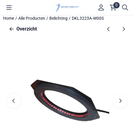
Cookievoorkeuren zijn beschikbaar. Kies instellingen of sta alle 
0
Home
/
Alle Producten
/
Belichting
/
DKL3223A-W00S
Overzicht