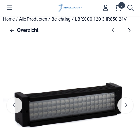
Cookievoorkeuren zijn beschikbaar. Kies instellingen of sta alle 
0
Home
/
Alle Producten
/
Belichting
/
LBRX-00-120-3-IR850-24V
Overzicht