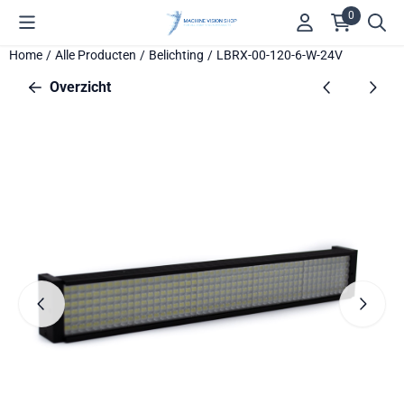
Cookievoorkeuren zijn beschikbaar. Kies instellingen of sta alle 
0
Home
/
Alle Producten
/
Belichting
/
LBRX-00-120-6-W-24V
Overzicht