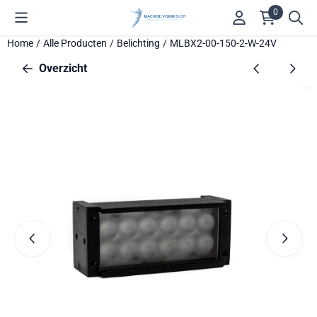
Cookievoorkeuren zijn beschikbaar. Kies instellingen of sta alle 
0
Home
/
Alle Producten
/
Belichting
/
MLBX2-00-150-2-W-24V
Overzicht