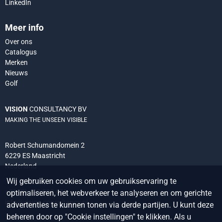
LinkedIn
Meer info
Over ons
Catalogus
Merken
Nieuws
Golf
VISION
CONSULTANCY BV
MAKING THE UNSEEN VISIBLE
Robert Schumandomein 2
6229 ES Maastricht
Nederland
Wij gebruiken cookies om uw gebruikservaring te
+31 (0) 438 522 651
optimaliseren, het webverkeer te analyseren en om gerichte
info@vision-consultancy.nl
advertenties te kunnen tonen via derde partijen. U kunt deze
beheren door op "Cookie instellingen" te klikken. Als u