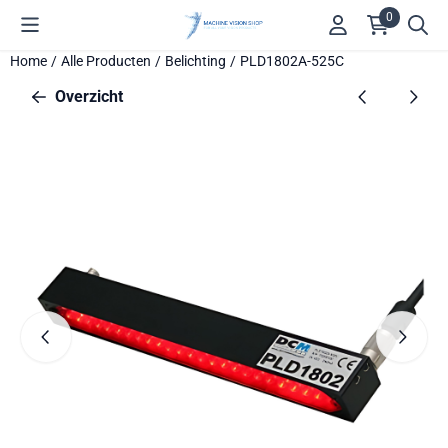
Cookievoorkeuren zijn beschikbaar. Kies instellingen of sta alle 
0
Home
/
Alle Producten
/
Belichting
/
PLD1802A-525C
Overzicht