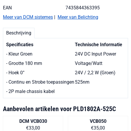
EAN
7435844363395
Meer van DCM sistemes
|
Meer van Belichting
Beschrijving
Specificaties
Technische Informatie
- Kleur Groen
24V DC Input Power
- Grootte 180 mm
Voltage/Watt
- Hoek 0°
24V / 2,2 W (Groen)
- Continu en Strobe toepassingen
525nm
- 2P male chassis kabel
Aanbevolen artikelen voor
PLD1802A-525C
DCM VCB030
VCB050
Prijs op aanvraag
Prijs op aanvra
€33,00
€35,00