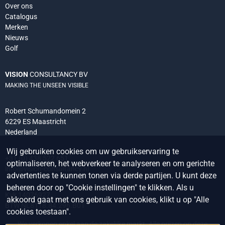
Over ons
Catalogus
Merken
Nieuws
Golf
VISION
CONSULTANCY BV
MAKING THE UNSEEN VISIBLE
Robert Schumandomein 2
6229 ES Maastricht
Nederland
Wij gebruiken cookies om uw gebruikservaring te
+31 (0) 438 522 651
optimaliseren, het webverkeer te analyseren en om gerichte
info@vision-consultancy.nl
advertenties te kunnen tonen via derde partijen. U kunt deze
beheren door op "Cookie instellingen" te klikken. Als u
Kvk 14076927
akkoord gaat met ons gebruik van cookies, klikt u op "Alle
BTW NL8118.84.296.B01
cookies toestaan".
We verkopen enkel aan de zakelijke markt. Alle prijzen op deze