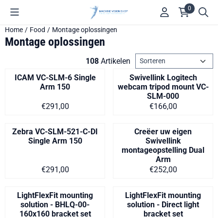
Cookievoorkeuren zijn beschikbaar. Kies instellingen of sta alle 
0
Home
/
Food
/
Montage oplossingen
Montage oplossingen
Sorteermethode
108
Artikelen
ICAM VC-SLM-6 Single
Swivellink Logitech
Arm 150
webcam tripod mount VC-
SLM-000
Prijs op aanvraag
Prijs: 166,00
€291,00
€166,00
Zebra VC-SLM-521-C-DI
Creëer uw eigen
Single Arm 150
Swivellink
montageopstelling Dual
Arm
Prijs op aanvraag
Prijs: 252,00
€291,00
€252,00
LightFlexFit mounting
LightFlexFit mounting
solution - BHLQ-00-
solution - Direct light
160x160 bracket set
bracket set