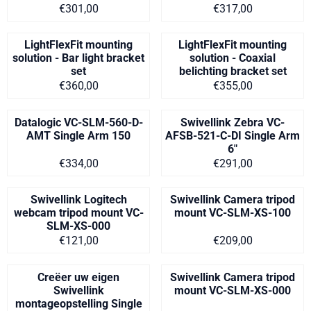
Prijs op aanvraag
Prijs op aanvra
€301,00
€317,00
LightFlexFit mounting
LightFlexFit mounting
solution - Bar light bracket
solution - Coaxial
set
belichting bracket set
Prijs op aanvraag
Prijs op aanvra
€360,00
€355,00
Datalogic VC-SLM-560-D-
Swivellink Zebra VC-
AMT Single Arm 150
AFSB-521-C-DI Single Arm
6"
Prijs op aanvraag
Prijs op aanvra
€334,00
€291,00
Swivellink Logitech
Swivellink Camera tripod
webcam tripod mount VC-
mount VC-SLM-XS-100
SLM-XS-000
Prijs: 121,00
Prijs: 209,00
€121,00
€209,00
Creëer uw eigen
Swivellink Camera tripod
Swivellink
mount VC-SLM-XS-000
montageopstelling Single