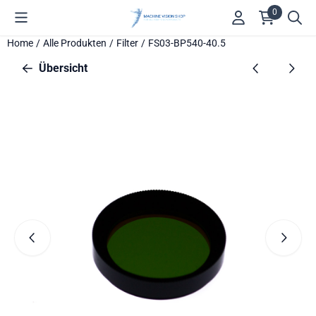
Cookie-Einstellungen verfügbar. Einstellungen wählen oder alle
0
Home
/
Alle Produkten
/
Filter
/
FS03-BP540-40.5
Übersicht